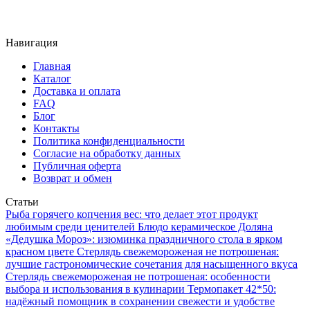
Навигация
Главная
Каталог
Доставка и оплата
FAQ
Блог
Контакты
Политика конфиденциальности
Согласие на обработку данных
Публичная оферта
Возврат и обмен
Статьи
Рыба горячего копчения вес: что делает этот продукт
любимым среди ценителей
Блюдо керамическое Доляна
«Дедушка Мороз»: изюминка праздничного стола в ярком
красном цвете
Стерлядь свежемороженая не потрошеная:
лучшие гастрономические сочетания для насыщенного вкуса
Стерлядь свежемороженая не потрошеная: особенности
выбора и использования в кулинарии
Термопакет 42*50:
надёжный помощник в сохранении свежести и удобстве