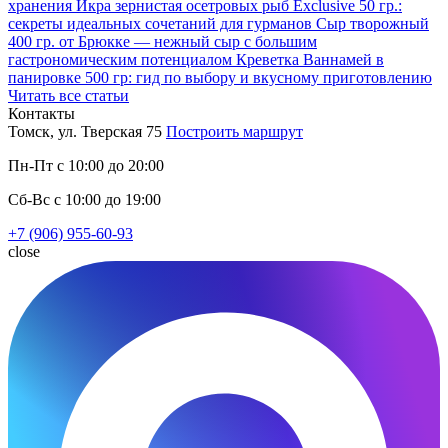
хранения
Икра зернистая осетровых рыб Exclusive 50 гр.:
секреты идеальных сочетаний для гурманов
Сыр творожный
400 гр. от Брюкке — нежный сыр с большим
гастрономическим потенциалом
Креветка Ваннамей в
панировке 500 гр: гид по выбору и вкусному приготовлению
Читать все статьи
Контакты
Томск, ул. Тверская 75
Построить маршрут
Пн-Пт с 10:00 до 20:00
Сб-Вс с 10:00 до 19:00
+7 (906) 955-60-93
close