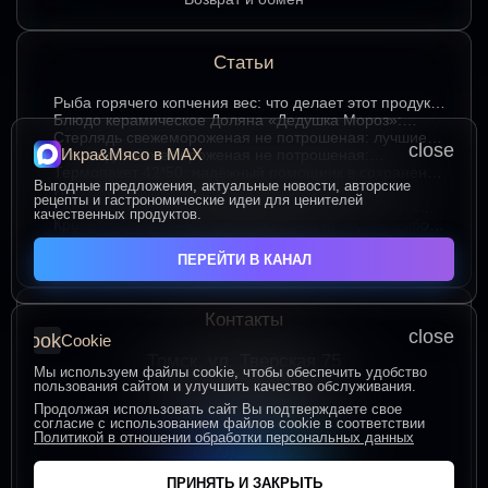
Статьи
Рыба горячего копчения вес: что делает этот продукт
любимым среди ценителей
Блюдо керамическое Доляна «Дедушка Мороз»:
изюминка праздничного стола в ярком красном цвете
Стерлядь свежемороженая не потрошеная: лучшие
close
Икра&Мясо в МАХ
гастрономические сочетания для насыщенного вкуса
Стерлядь свежемороженая не потрошеная:
особенности выбора и использования в кулинарии
Термопакет 42*50: надёжный помощник в сохранении
Выгодные предложения, актуальные новости, авторские
свежести и удобстве хранения
Икра зернистая осетровых рыб Exclusive 50 гр.:
рецепты и гастрономические идеи для ценителей
секреты идеальных сочетаний для гурманов
Сыр творожный 400 гр. от Брюкке — нежный сыр с
качественных продуктов.
большим гастрономическим потенциалом
Креветка Ваннамей в панировке 500 гр: гид по выбору
и вкусному приготовлению
ЧИТАТЬ ВСЕ СТАТЬИ
ПЕРЕЙТИ В КАНАЛ
Контакты
close
cookie
Cookie
Томск, ул. Тверская 75
Мы используем файлы cookie, чтобы обеспечить удобство
ПОСТРОИТЬ МАРШРУТ
пользования сайтом и улучшить качество обслуживания.
Пн-Пт с 10:00 до 20:00
Продолжая использовать сайт Вы подтверждаете свое
согласие с использованием файлов cookie в соответствии
Сб-Вс с 10:00 до 19:00
Политикой в отношении обработки персональных данных
+7 (906) 955-60-93
ПРИНЯТЬ И ЗАКРЫТЬ