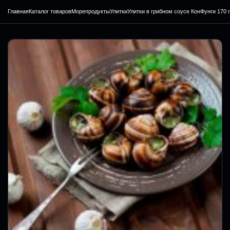
Главная
Каталог товаров
Морепродукты
Улитки
Улитки в грибном соусе КонФунги 170 г