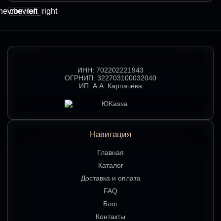
hevron_left
chevron_right
ИНН:
702202221943
ОГРНИП:
322703100032040
ИП:
А.А. Карпачёва
Навигация
Главная
Каталог
Доставка и оплата
FAQ
Блог
Контакты