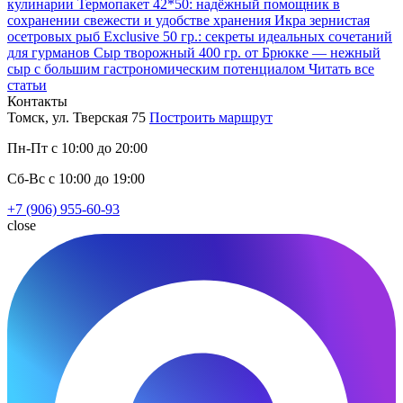
кулинарии
Термопакет 42*50: надёжный помощник в
сохранении свежести и удобстве хранения
Икра зернистая
осетровых рыб Exclusive 50 гр.: секреты идеальных сочетаний
для гурманов
Сыр творожный 400 гр. от Брюкке — нежный
сыр с большим гастрономическим потенциалом
Читать все
статьи
Контакты
Томск, ул. Тверская 75
Построить маршрут
Пн-Пт с 10:00 до 20:00
Сб-Вс с 10:00 до 19:00
+7 (906) 955-60-93
close