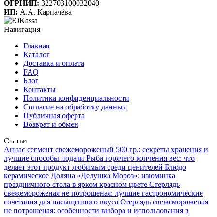
ОГРНИП:
322703100032040
ИП:
А.А. Карпачёва
Навигация
Главная
Каталог
Доставка и оплата
FAQ
Блог
Контакты
Политика конфиденциальности
Согласие на обработку данных
Публичная оферта
Возврат и обмен
Статьи
Аннаc сегмент свежемороженый 500 гр.: секреты хранения и
лучшие способы подачи
Рыба горячего копчения вес: что
делает этот продукт любимым среди ценителей
Блюдо
керамическое Доляна «Дедушка Мороз»: изюминка
праздничного стола в ярком красном цвете
Стерлядь
свежемороженая не потрошеная: лучшие гастрономические
сочетания для насыщенного вкуса
Стерлядь свежемороженая
не потрошеная: особенности выбора и использования в