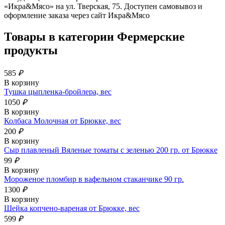
«Икра&Мясо» на ул. Тверская, 75. Доступен самовывоз и
оформление заказа через сайт Икра&Мясо
Товары в категории
Фермерские
продукты
585
₽
В корзину
Тушка цыпленка-бройлера, вес
1050
₽
В корзину
Колбаса Молочная от Брюкке, вес
200
₽
В корзину
Сыр плавленый Вяленые томаты с зеленью 200 гр. от Брюкке
99
₽
В корзину
Мороженое пломбир в вафельном стаканчике 90 гр.
1300
₽
В корзину
Шейка копчено-вареная от Брюкке, вес
599
₽