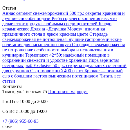
Статьи
Аннаc сегмент свежемороженый 500 гр.: секреты хранения и
лучшие способы подачи
Рыба горячего копчения вес: что
делает этот продукт любимым среди ценителей
Блюдо
керамическое Доляна «Дедушка Мороз»: изюминка
праздничного стола в ярком красном цвете
Стерлядь
свежемороженая не потрошеная: лучшие гастрономические
сочетания для насыщенного вкуса
Стерлядь свежемороженая
не потрошеная: особенности выбора и использования в
кулинарии
Термопакет 42*50: надёжный помощник в
сохранении свежести и удобстве хранения
Икра зернистая
осетровых рыб Exclusive 50 гр.: секреты идеальных сочетаний
для гурманов
Сыр творожный 400 гр. от Брюкке — нежный
сыр с большим гастрономическим потенциалом
Читать все
статьи
Контакты
Томск, ул. Тверская 75
Построить маршрут
Пн-Пт с 10:00 до 20:00
Сб-Вс с 10:00 до 19:00
+7 (906) 955-60-93
close