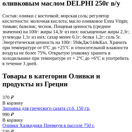
оливковым маслом DELPHI 250г в/у
Состав: оливки с косточкой; морская соль; регулятор
кислотности: молочная кислота; масло оливковое Extra Virgin;
тимьян; базилик; чеснок. Пищевая ценность (средние
значения) на 100г: жиры 14,3г из них: насыщенные жиры 2,3г;
углеводы 1,1г из них: сахар менее 0,1г; белки 1,2г; соль 5г.
Энергетическая ценность на 100г: 594кДж/144кКал. Хранить
при температуре от 0°С до +25°С и относительной влажности
воздуха не более 75%. Открытую упаковку хранить в
холодильнике при температуре от + 2°С до +6°С и употребить
в течение 3 дней.
Товары в категории
Оливки и
продукты из Греции
370
₽
В корзину
Заправка для греческого салата ст.б. 150 гр.
990
₽
В корзину
Оливки Халкидики Премиум в рассоле 750 г.
530
₽