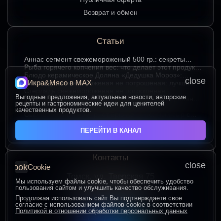
Возврат и обмен
Статьи
Аннаc сегмент свежемороженый 500 гр.: секреты
хранения и лучшие способы подачи
Рыба горячего копчения вес: что делает этот продукт
любимым среди ценителей
Блюдо керамическое Доляна «Дедушка Мороз»:
close
Икра&Мясо в МАХ
изюминка праздничного стола в ярком красном цвете
Стерлядь свежемороженая не потрошеная: лучшие
гастрономические сочетания для насыщенного вкуса
Стерлядь свежемороженая не потрошеная:
Выгодные предложения, актуальные новости, авторские
особенности выбора и использования в кулинарии
Термопакет 42*50: надёжный помощник в сохранении
рецепты и гастрономические идеи для ценителей
свежести и удобстве хранения
Икра зернистая осетровых рыб Exclusive 50 гр.:
качественных продуктов.
секреты идеальных сочетаний для гурманов
Сыр творожный 400 гр. от Брюкке — нежный сыр с
большим гастрономическим потенциалом
ЧИТАТЬ ВСЕ СТАТЬИ
ПЕРЕЙТИ В КАНАЛ
Контакты
close
cookie
Cookie
Томск, ул. Тверская 75
Мы используем файлы cookie, чтобы обеспечить удобство
ПОСТРОИТЬ МАРШРУТ
пользования сайтом и улучшить качество обслуживания.
Пн-Пт с 10:00 до 20:00
Продолжая использовать сайт Вы подтверждаете свое
согласие с использованием файлов cookie в соответствии
Сб-Вс с 10:00 до 19:00
Политикой в отношении обработки персональных данных
+7 (906) 955-60-93