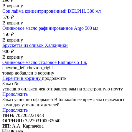
290
₽
В корзину
Сок лайма концентрированный DELPHI, 380 мл
570
₽
В корзину
Оливковое масло рафинированное Argo 500 мл.
450
₽
В корзину
Брускетта из оливок Халкидики
900
₽
В корзину
Оливковое масло столовое Epitrapezio 1 л.
chevron_left
chevron_right
товар добавлен в корзину
Перейти в корзину
продолжить
Заказ №
успешно оплачен
чек отправлен вам на электронную почту
Продолжить
Заказ успешно оформлен
В ближайшее время мы свяжемся с
вами для уточнения деталей
Продолжить
ИНН:
702202221943
ОГРНИП:
322703100032040
ИП:
А.А. Карпачёва