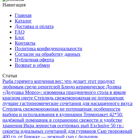
Навигация
Главная
Каталог
Доставка и оплата
FAQ
Блог
Контакты
Политика конфиденциальности
Согласие на обработку данных
Публичная оферта
Возврат и обмен
Статьи
Рыба горячего копчения вес: что делает этот продукт
любимым среди ценителей
Блюдо керамическое Доляна
«Дедушка Мороз»: изюминка праздничного стола в ярком
красном цвете
Стерлядь свежемороженая не потрошеная:
лучшие гастрономические сочетания для насыщенного вкуса
Стерлядь свежемороженая не потрошеная: особенности
выбора и использования в кулинарии
Термопакет 42*50:
надёжный помощник в сохранении свежести и удобстве
хранения
Икра зернистая осетровых рыб Exclusive 50 гр.:
секреты идеальных сочетаний для гурманов
Сыр творожный
400 гр. от Брюкке — нежный сыр с большим