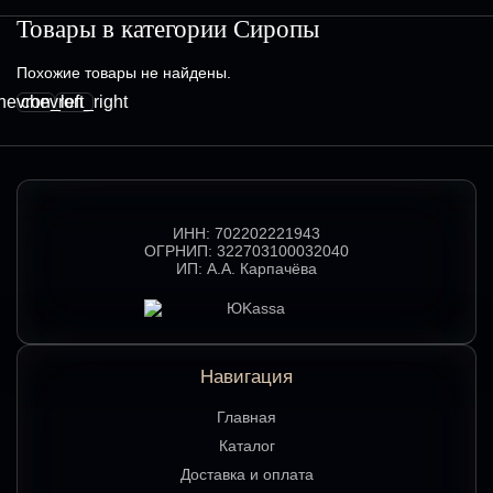
Товары в категории
Сиропы
Похожие товары не найдены.
hevron_left
chevron_right
ИНН:
702202221943
ОГРНИП:
322703100032040
ИП:
А.А. Карпачёва
Навигация
Главная
Каталог
Доставка и оплата