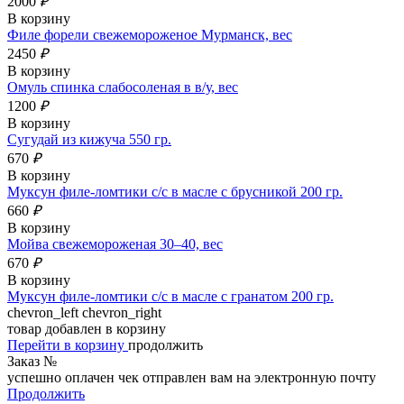
2000
₽
В корзину
Филе форели свежемороженое Мурманск, вес
2450
₽
В корзину
Омуль спинка слабосоленая в в/у, вес
1200
₽
В корзину
Сугудай из кижуча 550 гр.
670
₽
В корзину
Муксун филе-ломтики с/с в масле с брусникой 200 гр.
660
₽
В корзину
Мойва свежемороженая 30–40, вес
670
₽
В корзину
Муксун филе-ломтики с/с в масле с гранатом 200 гр.
chevron_left
chevron_right
товар добавлен в корзину
Перейти в корзину
продолжить
Заказ №
успешно оплачен
чек отправлен вам на электронную почту
Продолжить