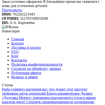
Заказ успешно оформлен
В ближайшее время мы свяжемся с
вами для уточнения деталей
Продолжить
ИНН:
702202221943
ОГРНИП:
322703100032040
ИП:
А.А. Карпачёва
Навигация
Главная
Каталог
Доставка и оплата
FAQ
Блог
Контакты
Политика конфиденциальности
Согласие на обработку данных
Публичная оферта
Возврат и обмен
Статьи
Рыба горячего копчения вес: что делает этот продукт
любимым среди ценителей
Блюдо керамическое Доляна
«Дедушка Мороз»: изюминка праздничного стола в ярком
красном цвете
Стерлядь свежемороженая не потрошеная: