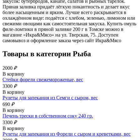
закусок: бутербродов, канапе, салатов и рыбных тарелок.
Пряная заливка придаёт лёгкую пикантность и делает вкус
более насыщенным и ярким. Лучше всего раскрывается в
охлаждённом виде: подаётся с хлебом, зеленью, лимоном или
свежими овощами как самостоятельная закуска. Купить омуль
филе-ломтики в пряной заливке 200 г в Томске можно в
магазине «Икра&Мясо» на ул. Тверская, 75. Доступен
самовывоз и оформление заказа через сайт Икра&Мясо
Товары в категории
Рыба
2000
₽
В корзину
Стейки форели свежемороженые, вес
3300
₽
В корзину
Рулеты для запекания из Семги с сыром, вес
690
₽
В корзину
Печень трески в собственном соку 240 гр.
3300
₽
В корзину
Рулеты для запекания из Форели с сыром и креветками, вес