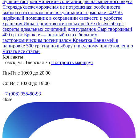
лучшие гастрономические сочетания для насыщенного вкуса
Стерлядь свежемороженая не потрошеная: особенности
выбора и использования в кулинарии
Термопакет 42*50:
надёжный помощник в сохранении свежести и удобстве
хранения
Икра зернистая осетровых рыб Exclusive 50 гр.:
секреты идеальных сочетаний для гурманов
Сыр творожный
400 гр. от Брюкке — нежный сыр с большим
гастрономическим потенциалом
Креветка Ваннамей в
панировке 500 гр: гид по выбору и вкусному приготовлению
Читать все статьи
Контакты
Томск, ул. Тверская 75
Построить маршрут
Пн-Пт с 10:00 до 20:00
Сб-Вс с 10:00 до 19:00
+7 (906) 955-60-93
close