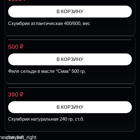
В КОРЗИНУ
Скумбрия атлантическая 400/600, вес
₽
500
В КОРЗИНУ
Филе сельди в масле “Смак” 500 гр.
₽
390
В КОРЗИНУ
Скумбрия натуральная 240 гр. ст.б.
hevron_left
chevron_right