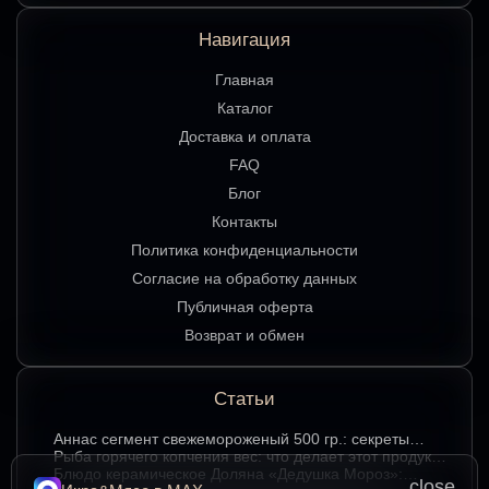
Навигация
Главная
Каталог
Доставка и оплата
FAQ
Блог
Контакты
Политика конфиденциальности
Согласие на обработку данных
Публичная оферта
Возврат и обмен
Статьи
Аннаc сегмент свежемороженый 500 гр.: секреты
хранения и лучшие способы подачи
Рыба горячего копчения вес: что делает этот продукт
любимым среди ценителей
Блюдо керамическое Доляна «Дедушка Мороз»:
close