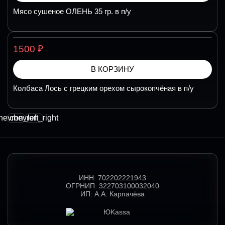
Мясо сушеное ОЛЕНЬ 35 гр. в п/у
₽
1500
В КОРЗИНУ
Колбаса Лось с грецким орехом сырокопчёная в п/у
hevron_left
chevron_right
ИНН:
702202221943
ОГРНИП:
322703100032040
ИП:
А.А. Карпачёва