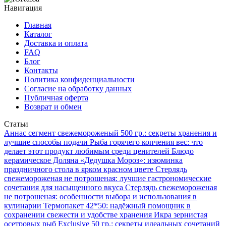
Навигация
Главная
Каталог
Доставка и оплата
FAQ
Блог
Контакты
Политика конфиденциальности
Согласие на обработку данных
Публичная оферта
Возврат и обмен
Статьи
Аннаc сегмент свежемороженый 500 гр.: секреты хранения и
лучшие способы подачи
Рыба горячего копчения вес: что
делает этот продукт любимым среди ценителей
Блюдо
керамическое Доляна «Дедушка Мороз»: изюминка
праздничного стола в ярком красном цвете
Стерлядь
свежемороженая не потрошеная: лучшие гастрономические
сочетания для насыщенного вкуса
Стерлядь свежемороженая
не потрошеная: особенности выбора и использования в
кулинарии
Термопакет 42*50: надёжный помощник в
сохранении свежести и удобстве хранения
Икра зернистая
осетровых рыб Exclusive 50 гр.: секреты идеальных сочетаний