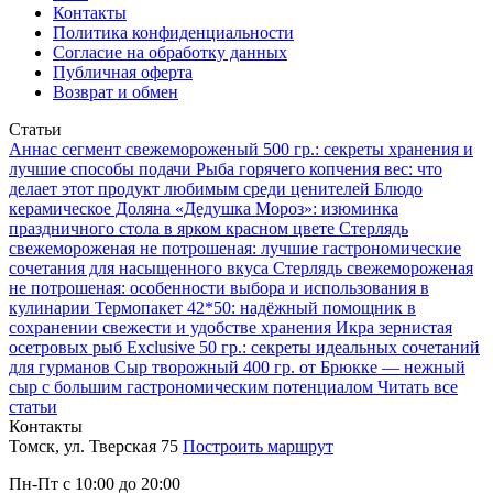
Контакты
Политика конфиденциальности
Согласие на обработку данных
Публичная оферта
Возврат и обмен
Статьи
Аннаc сегмент свежемороженый 500 гр.: секреты хранения и
лучшие способы подачи
Рыба горячего копчения вес: что
делает этот продукт любимым среди ценителей
Блюдо
керамическое Доляна «Дедушка Мороз»: изюминка
праздничного стола в ярком красном цвете
Стерлядь
свежемороженая не потрошеная: лучшие гастрономические
сочетания для насыщенного вкуса
Стерлядь свежемороженая
не потрошеная: особенности выбора и использования в
кулинарии
Термопакет 42*50: надёжный помощник в
сохранении свежести и удобстве хранения
Икра зернистая
осетровых рыб Exclusive 50 гр.: секреты идеальных сочетаний
для гурманов
Сыр творожный 400 гр. от Брюкке — нежный
сыр с большим гастрономическим потенциалом
Читать все
статьи
Контакты
Томск, ул. Тверская 75
Построить маршрут
Пн-Пт с 10:00 до 20:00