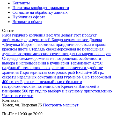
Контакты
Политика конфиденциальности
Согласие на обработку данных
Публичная оферта
Возврат и обмен
Статьи
Рыба горячего копчения вес: что делает этот продукт
любимым среди ценителей
Блюдо керамическое Доляна
«Дедушка Мороз»: изюминка праздничного стола в ярком
красном цвете
Стерлядь свежемороженая не потрошеная:
лучшие гастрономические сочетания для насыщенного вкуса
Стерлядь свежемороженая не потрошеная: особенности
выбора и использования в кулинарии
Термопакет 42*50:
надёжный помощник в сохранении свежести и удобстве
хранения
Икра зернистая осетровых рыб Exclusive 50 гр.:
секреты идеальных сочетаний для гурманов
Сыр творожный
400 гр. от Брюкке — нежный сыр с большим
гастрономическим потенциалом
Креветка Ваннамей в
панировке 500 гр: гид по выбору и вкусному приготовлению
Читать все статьи
Контакты
Томск, ул. Тверская 75
Построить маршрут
Пн-Пт с 10:00 до 20:00