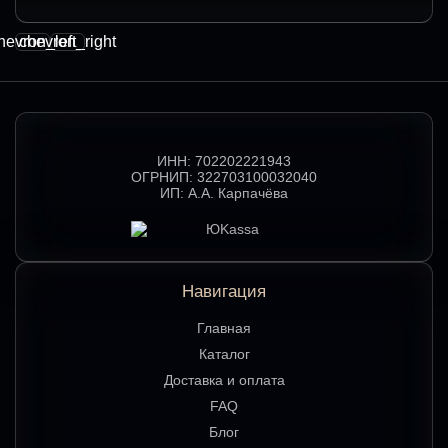
hevron_left
chevron_right
ИНН:
702202221943
ОГРНИП:
322703100032040
ИП:
А.А. Карпачёва
Навигация
Главная
Каталог
Доставка и оплата
FAQ
Блог