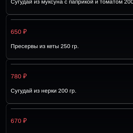
Сугудай из муксуна с паприкой и томатом 200
₽
650
Пресервы из кеты 250 гр.
₽
780
Сугудай из нерки 200 гр.
₽
670