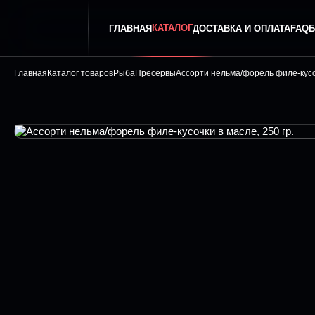
КАТАЛОГ
ГЛАВНАЯ
ДОСТАВКА И ОПЛАТА
FAQ
Б
Главная
Каталог товаров
Рыба
Пресервы
Ассорти нельма/форель филе-кусоч