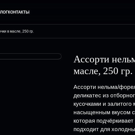
ЛОГ
КОНТАКТЫ
ки в масле, 250 гр.
Ассорти нель
масле, 250 гр.
Ассорти нельма/форел
деликатес из отборно
кусочками и залитого
насыщенным вкусом се
которая подчёркивает
подходит для холодных