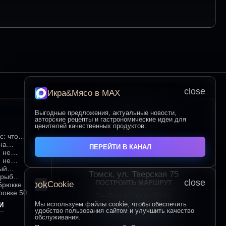
close
Икра&Мясо в МАХ
Выгодные предложения, актуальные новости,
Контакты
авторские рецепты и гастрономические идеи для
ценителей качественных продуктов.
с: что
мым среди
на
ПЕРЕЙТИ В КАНАЛ
ка
 не
ом красном
 не
ия для
выбора и
ый
Томск, ул. Тверская 75
и
ежести и
 рыб
close
ПОСТРОИТЬ МАРШРУТ
cookie
Cookie
идеальных
 Брюкке —
ровке 500
Пн-Пт с 10:00 до 20:00
иалом
му
Сб-Вс с 10:00 до 19:00
Мы используем файлы cookie, чтобы обеспечить
И
удобство пользования сайтом и улучшить качество
+7 (906) 955-60-93
обслуживания.