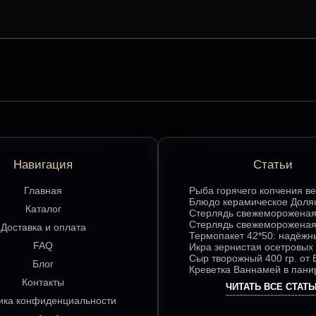
Навигация
Статьи
Главная
Рыба горячего копчения ве
делает этот продукт люби
Блюдо керамическое Доля
Каталог
ценителей
«Дедушка Мороз»: изюмин
Стерлядь свежемороженая
праздничного стола в ярк
потрошеная: лучшие
Стерлядь свежемороженая
Доставка и оплата
цвете
гастрономические сочетан
потрошеная: особенности 
Термопакет 42*50: надёжн
FAQ
насыщенного вкуса
использования в кулинари
помощник в сохранении св
Икра зернистая осетровых
удобстве хранения
Exclusive 50 гр.: секреты 
Сыр творожный 400 гр. от
Блог
сочетаний для гурманов
нежный сыр с большим
Креветка Ваннамей в пани
гастрономическим потенц
гр: гид по выбору и вкусно
Контакты
ЧИТАТЬ ВСЕ СТАТЬ
приготовлению
ика конфиденциальности