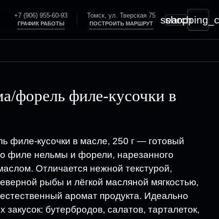
+7 (906) 955-60-93
Томск, ул. Тверская 75
search
shopping_c
ГРАФИК РАБОТЫ
ПОСТРОИТЬ МАРШРУТ
ма/форель филе-кусочки в
ь филе-кусочки в масле, 250 г — готовый
го филе нельмы и форели, нарезанного
 маслом. Отличается нежной текстурой,
верной рыбы и лёгкой масляной мягкостью,
 естественный аромат продукта. Идеально
 закусок: бутербродов, салатов, тарталеток,