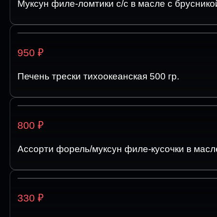
Муксун филе-ломтики с/с в масле с брусникой
₽
950
Печень трески тихоокеанская 500 гр.
₽
800
Ассорти форель/муксун филе-кусочки в масле
₽
330