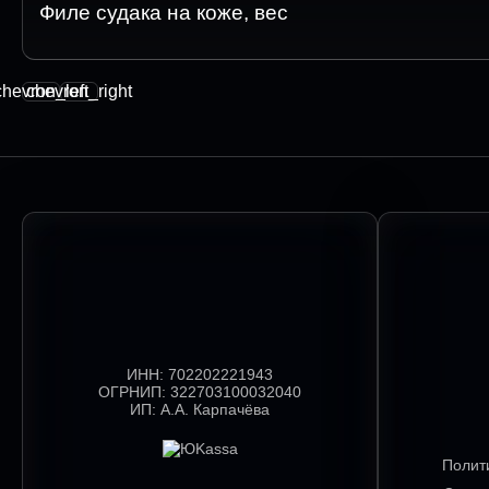
Филе судака на коже, вес
chevron_left
chevron_right
ИНН:
702202221943
ОГРНИП:
322703100032040
ИП:
А.А. Карпачёва
Полит