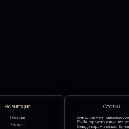
Навигация
Статьи
Главная
Аннаc сегмент свежеморо
гр.: секреты хранения и л
Рыба горячего копчения ве
Каталог
способы подачи
делает этот продукт люби
Блюдо керамическое Доля