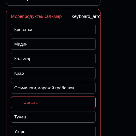
Морепродукты/Кальмар
keyboard_arrow_down
Креветки
Мидии
Кальмар
Краб
Осьминоги,морской гребешок
Салаты
Тунец
Угорь