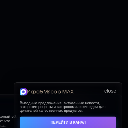
close
Икра&Мясо в МАХ
Выгодные предложения, актуальные новости,
Контакты
авторские рецепты и гастрономические идеи для
ценителей качественных продуктов.
женый 500
учшие
с: что
ПЕРЕЙТИ В КАНАЛ
мым среди
на