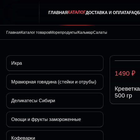
КАТАЛОГ
ГЛАВНАЯ
ДОСТАВКА И ОПЛАТА
FAQ
Б
Главная
Каталог товаров
Морепродукты/Кальмар
Салаты
Икра
₽
1490
Мраморная говядина (стейки и отрубы)
Креветка
500 гр
Деликатесы Сибири
Овощи и фрукты замороженные
Кофеварки