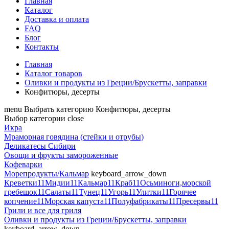
Главная
Каталог
Доставка и оплата
FAQ
Блог
Контакты
Главная
Каталог товаров
Оливки и продукты из Греции/Брускетты, заправки
Конфитюры, десерты
menu
Выбрать категорию
Конфитюры, десерты
Выбор категории
close
Икра
Мраморная говядина (стейки и отрубы)
Деликатесы Сибири
Овощи и фрукты замороженные
Кофеварки
Морепродукты/Кальмар
keyboard_arrow_down
Креветки11
Мидии11
Кальмар11
Краб11
Осьминоги,морской
гребешок11
Салаты11
Тунец11
Угорь11
Улитки11
Горячее
копчение11
Морская капуста11
Полуфабрикаты11
Пресервы11
Грили и все для гриля
Оливки и продукты из Греции/Брускетты, заправки
keyboard_arrow_down