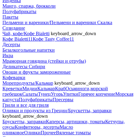
Индейка
Манго, спаржа, брокколи
Полуфабрикаты
Пакеты
Пельмени и вареники/Пельмени и вареники Скалка
Созидание
Чай, кофе/Кофе Bialetti
keyboard_arrow_down
Кофе Bialetti11
Кофе Tasty Coffee11
Десерты
Безалкогольные напитки
Икра
Мраморная говядина (стейки и отрубы)
Деликатесы Сибири
Овощи и фрукты замороженные
Кофеварки
Морепродукты/Кальмар
keyboard_arrow_down
Креветки
Мидии
Кальмар
Краб
Осьминоги,морской
гребешок
Салаты
Тунец
Угорь
Улитки
Горячее копчение
Морская
капуста
Полуфабрикаты
Пресервы
Грили и все для гриля
Оливки и продукты из Греции/Брускетты, заправки
keyboard_arrow_down
Брускетты, заправки
Каперсы, артишоки, томаты
Кетчупы,
соусы
Конфитюры, десерты
Масло
оливковое
Оливки
Прочее
Вяленые томаты