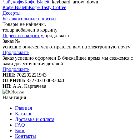
Чай, кофе/Кофе Bialetti
keyboard_arrow_down
Кофе Bialetti
Кофе Tasty Coffee
Десерты
Безалкогольные напитки
Товары не найдены.
товар добавлен в корзину
Перейти в корзину
продолжить
Заказ №
успешно оплачен
чек отправлен вам на электронную почту
Продолжить
Заказ успешно оформлен
В ближайшее время мы свяжемся с
вами для уточнения деталей
Продолжить
ИНН:
702202221943
ОГРНИП:
322703100032040
ИП:
А.А. Карпачёва
Навигация
Главная
Каталог
Доставка и оплата
FAQ
Блог
Контакты