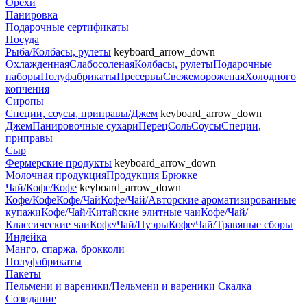
Орехи
Панировка
Подарочные сертификаты
Посуда
Рыба/Колбасы, рулеты
keyboard_arrow_down
Охлажденная
Слабосоленая
Колбасы, рулеты
Подарочные
наборы
Полуфабрикаты
Пресервы
Свежемороженая
Холодного
копчения
Сиропы
Специи, соусы, приправы/Джем
keyboard_arrow_down
Джем
Панировочные сухари
Перец
Соль
Соусы
Специи,
приправы
Сыр
Фермерские продукты
keyboard_arrow_down
Молочная продукция
Продукция Брюкке
Чай/Кофе/Кофе
keyboard_arrow_down
Кофе/Кофе
Кофе/Чай
Кофе/Чай/Авторские ароматизированные
купажи
Кофе/Чай/Китайские элитные чаи
Кофе/Чай/
Классические чаи
Кофе/Чай/Пуэры
Кофе/Чай/Травяные сборы
Индейка
Манго, спаржа, брокколи
Полуфабрикаты
Пакеты
Пельмени и вареники/Пельмени и вареники Скалка
Созидание