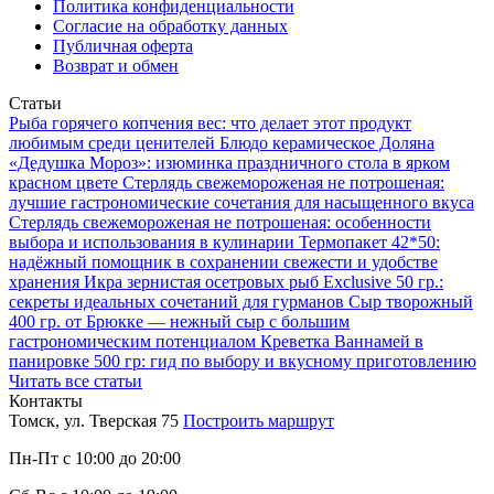
Политика конфиденциальности
Согласие на обработку данных
Публичная оферта
Возврат и обмен
Статьи
Рыба горячего копчения вес: что делает этот продукт
любимым среди ценителей
Блюдо керамическое Доляна
«Дедушка Мороз»: изюминка праздничного стола в ярком
красном цвете
Стерлядь свежемороженая не потрошеная:
лучшие гастрономические сочетания для насыщенного вкуса
Стерлядь свежемороженая не потрошеная: особенности
выбора и использования в кулинарии
Термопакет 42*50:
надёжный помощник в сохранении свежести и удобстве
хранения
Икра зернистая осетровых рыб Exclusive 50 гр.:
секреты идеальных сочетаний для гурманов
Сыр творожный
400 гр. от Брюкке — нежный сыр с большим
гастрономическим потенциалом
Креветка Ваннамей в
панировке 500 гр: гид по выбору и вкусному приготовлению
Читать все статьи
Контакты
Томск, ул. Тверская 75
Построить маршрут
Пн-Пт с 10:00 до 20:00