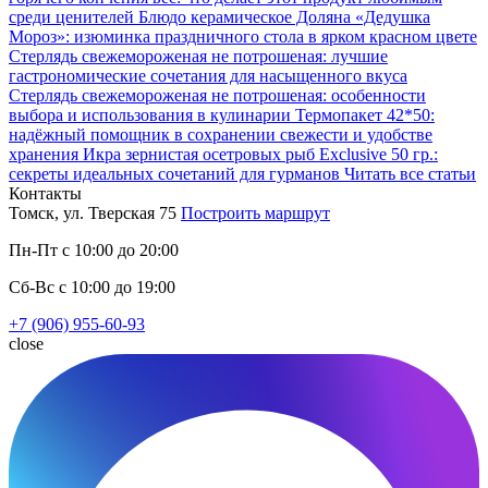
среди ценителей
Блюдо керамическое Доляна «Дедушка
Мороз»: изюминка праздничного стола в ярком красном цвете
Стерлядь свежемороженая не потрошеная: лучшие
гастрономические сочетания для насыщенного вкуса
Стерлядь свежемороженая не потрошеная: особенности
выбора и использования в кулинарии
Термопакет 42*50:
надёжный помощник в сохранении свежести и удобстве
хранения
Икра зернистая осетровых рыб Exclusive 50 гр.:
секреты идеальных сочетаний для гурманов
Читать все статьи
Контакты
Томск, ул. Тверская 75
Построить маршрут
Пн-Пт с 10:00 до 20:00
Сб-Вс с 10:00 до 19:00
+7 (906) 955-60-93
close