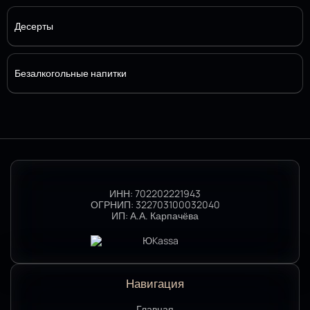
Десерты
Безалкогольные напитки
ИНН:
702202221943
ОГРНИП:
322703100032040
ИП:
А.А. Карпачёва
Навигация
Главная