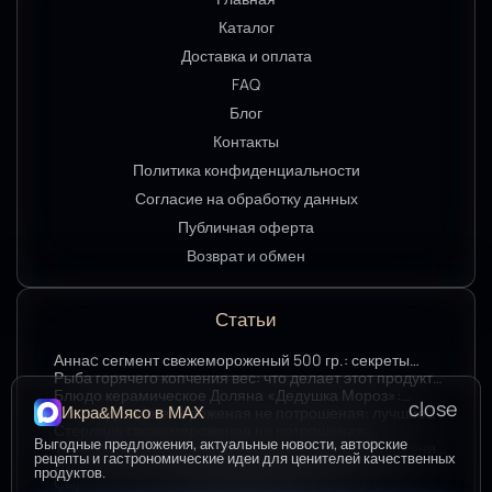
Каталог
Доставка и оплата
FAQ
Блог
Контакты
Политика конфиденциальности
Согласие на обработку данных
Публичная оферта
Возврат и обмен
Статьи
Аннаc сегмент свежемороженый 500 гр.: секреты
хранения и лучшие способы подачи
Рыба горячего копчения вес: что делает этот продукт
любимым среди ценителей
Блюдо керамическое Доляна «Дедушка Мороз»:
close
изюминка праздничного стола в ярком красном цвете
Стерлядь свежемороженая не потрошеная: лучшие
Икра&Мясо в МАХ
гастрономические сочетания для насыщенного вкуса
Стерлядь свежемороженая не потрошеная:
Выгодные предложения, актуальные новости, авторские
особенности выбора и использования в кулинарии
Термопакет 42*50: надёжный помощник в сохранении
рецепты и гастрономические идеи для ценителей качественных
свежести и удобстве хранения
Икра зернистая осетровых рыб Exclusive 50 гр.:
продуктов.
секреты идеальных сочетаний для гурманов
Сыр творожный 400 гр. от Брюкке — нежный сыр с