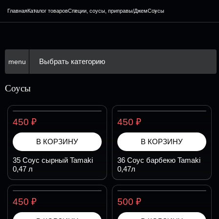
Главная
Каталог товаров
Специи, соусы, приправы/Джем
Соусы
Выбрать категорию
menu
Соусы
₽
₽
450
450
В КОРЗИНУ
В КОРЗИНУ
35 Соус сырный Tamaki
36 Соус барбекю Tamaki
0,47 л
0,47л
₽
₽
450
500