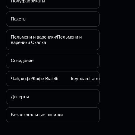
Полуфабрикаты
Пакеты
Пельмени и вареники/Пельмени и
вареники Скалка
Созидание
Чай, кофе/Кофе Bialetti
keyboard_arrow_down
Десерты
Безалкогольные напитки