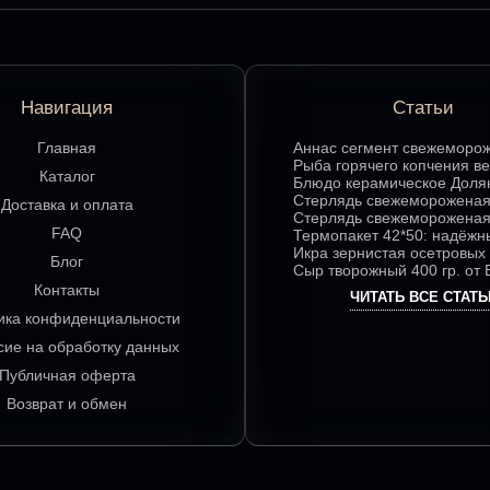
Навигация
Статьи
Главная
Аннаc сегмент свежеморо
гр.: секреты хранения и л
Рыба горячего копчения ве
Каталог
способы подачи
делает этот продукт люби
Блюдо керамическое Доля
ценителей
«Дедушка Мороз»: изюмин
Стерлядь свежемороженая
Доставка и оплата
праздничного стола в ярк
потрошеная: лучшие
Стерлядь свежемороженая
FAQ
цвете
гастрономические сочетан
потрошеная: особенности 
Термопакет 42*50: надёжн
насыщенного вкуса
использования в кулинари
помощник в сохранении св
Икра зернистая осетровых
Блог
удобстве хранения
Exclusive 50 гр.: секреты 
Сыр творожный 400 гр. от
сочетаний для гурманов
нежный сыр с большим
Контакты
ЧИТАТЬ ВСЕ СТАТЬ
гастрономическим потенц
ика конфиденциальности
сие на обработку данных
Публичная оферта
Возврат и обмен