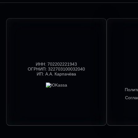
ИНН:
702202221943
ОГРНИП:
322703100032040
ИП:
А.А. Карпачёва
Полит
Согла