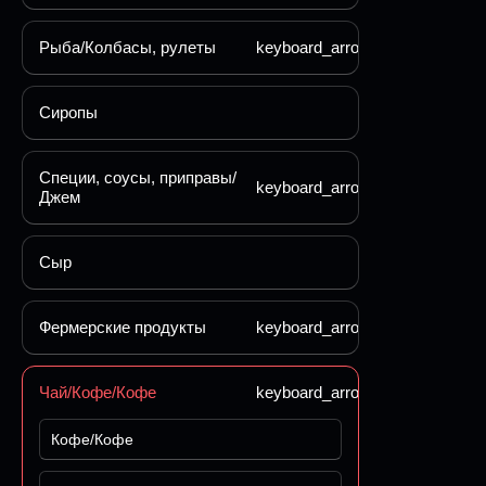
Рыба/Колбасы, рулеты
keyboard_arrow_down
Сиропы
Специи, соусы, приправы/
keyboard_arrow_down
Джем
Сыр
Фермерские продукты
keyboard_arrow_down
Чай/Кофе/Кофе
keyboard_arrow_down
Кофе/Кофе