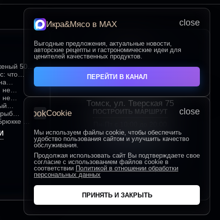
close
Икра&Мясо в МАХ
Выгодные предложения, актуальные новости,
Контакты
авторские рецепты и гастрономические идеи для
ценителей качественных продуктов.
женый 500
учшие
с: что
ПЕРЕЙТИ В КАНАЛ
мым среди
на
ка
 не
ом красном
 не
Томск, ул. Тверская 75
ия для
выбора и
ый
close
ПОСТРОИТЬ МАРШРУТ
cookie
Cookie
и
ежести и
 рыб
идеальных
 Брюкке —
Пн-Пт с 10:00 до 20:00
Сб-Вс с 10:00 до 19:00
Мы используем файлы cookie, чтобы обеспечить
И
иалом
удобство пользования сайтом и улучшить качество
+7 (906) 955-60-93
обслуживания.
Продолжая использовать сайт Вы подтверждаете свое
согласие с использованием файлов cookie в
соответствии
Политикой в отношении обработки
персональных данных
ПРИНЯТЬ И ЗАКРЫТЬ