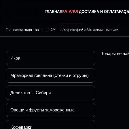
КАТАЛОГ
ГЛАВНАЯ
ДОСТАВКА И ОПЛАТА
FAQ
Б
Главная
Каталог товаров
Чай/Кофе/Кофе
Кофе/Чай/Классические чаи
Товары не на
Икра
Мраморная говядина (стейки и отрубы)
Деликатесы Сибири
Овощи и фрукты замороженные
Кофеварки