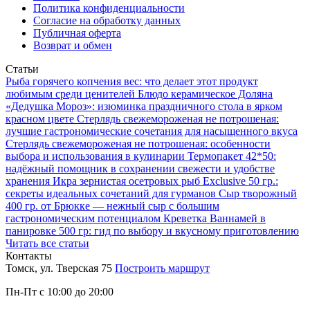
Политика конфиденциальности
Согласие на обработку данных
Публичная оферта
Возврат и обмен
Статьи
Рыба горячего копчения вес: что делает этот продукт
любимым среди ценителей
Блюдо керамическое Доляна
«Дедушка Мороз»: изюминка праздничного стола в ярком
красном цвете
Стерлядь свежемороженая не потрошеная:
лучшие гастрономические сочетания для насыщенного вкуса
Стерлядь свежемороженая не потрошеная: особенности
выбора и использования в кулинарии
Термопакет 42*50:
надёжный помощник в сохранении свежести и удобстве
хранения
Икра зернистая осетровых рыб Exclusive 50 гр.:
секреты идеальных сочетаний для гурманов
Сыр творожный
400 гр. от Брюкке — нежный сыр с большим
гастрономическим потенциалом
Креветка Ваннамей в
панировке 500 гр: гид по выбору и вкусному приготовлению
Читать все статьи
Контакты
Томск, ул. Тверская 75
Построить маршрут
Пн-Пт с 10:00 до 20:00