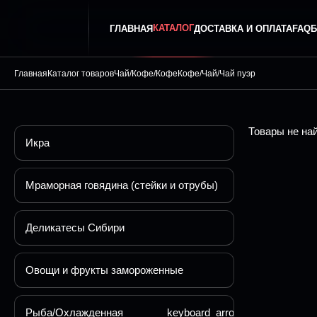
КАТАЛОГ
ГЛАВНАЯ
ДОСТАВКА И ОПЛАТА
FAQ
Б
Главная
Каталог товаров
Чай/Кофе/Кофе
Кофе/Чай/Чай пуэр
Товары не на
Икра
Мраморная говядина (стейки и отрубы)
Деликатесы Сибири
Овощи и фрукты замороженные
Рыба/Охлажденная
keyboard_arrow_down