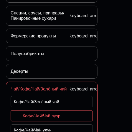
Специи, соусы, приправы/
keyboard_arrow_down
Панировочные сухари
Фермерские продукты
keyboard_arrow_down
Полуфабрикаты
Десерты
Чай/Кофе/Чай/Зелёный чай
keyboard_arrow_down
Кофе/Чай/Зелёный чай
Кофе/Чай/Чай пуэр
Кофе/Чай/Чай улун