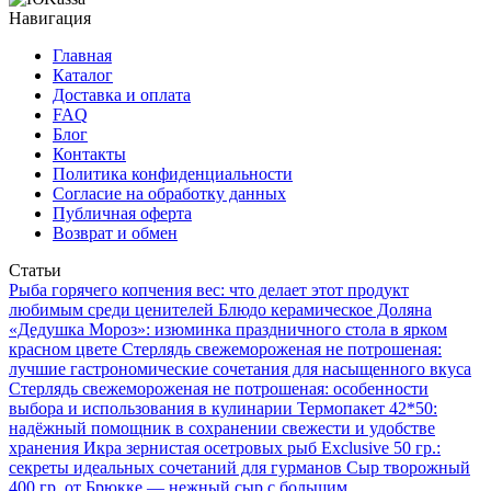
Навигация
Главная
Каталог
Доставка и оплата
FAQ
Блог
Контакты
Политика конфиденциальности
Согласие на обработку данных
Публичная оферта
Возврат и обмен
Статьи
Рыба горячего копчения вес: что делает этот продукт
любимым среди ценителей
Блюдо керамическое Доляна
«Дедушка Мороз»: изюминка праздничного стола в ярком
красном цвете
Стерлядь свежемороженая не потрошеная:
лучшие гастрономические сочетания для насыщенного вкуса
Стерлядь свежемороженая не потрошеная: особенности
выбора и использования в кулинарии
Термопакет 42*50:
надёжный помощник в сохранении свежести и удобстве
хранения
Икра зернистая осетровых рыб Exclusive 50 гр.:
секреты идеальных сочетаний для гурманов
Сыр творожный
400 гр. от Брюкке — нежный сыр с большим