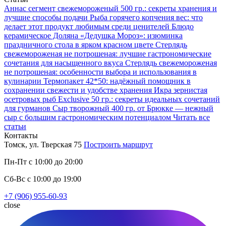
Аннаc сегмент свежемороженый 500 гр.: секреты хранения и
лучшие способы подачи
Рыба горячего копчения вес: что
делает этот продукт любимым среди ценителей
Блюдо
керамическое Доляна «Дедушка Мороз»: изюминка
праздничного стола в ярком красном цвете
Стерлядь
свежемороженая не потрошеная: лучшие гастрономические
сочетания для насыщенного вкуса
Стерлядь свежемороженая
не потрошеная: особенности выбора и использования в
кулинарии
Термопакет 42*50: надёжный помощник в
сохранении свежести и удобстве хранения
Икра зернистая
осетровых рыб Exclusive 50 гр.: секреты идеальных сочетаний
для гурманов
Сыр творожный 400 гр. от Брюкке — нежный
сыр с большим гастрономическим потенциалом
Читать все
статьи
Контакты
Томск, ул. Тверская 75
Построить маршрут
Пн-Пт с 10:00 до 20:00
Сб-Вс с 10:00 до 19:00
+7 (906) 955-60-93
close