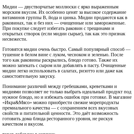
Мидии — двустворчатые моллюски с ярко выраженным
морским вкусом. Их особенно ценят за высокое содержание
витаминов группы B, йода и цинка. Мидии продаются как в
раковинах, так и без них — очищенные или замороженные.
При покупке следует избегать раковин с трещинами и
открытых створок (если мидии сырые), так как это признак
несвежести.
Готовятся мидии очень быстро. Самый популярный способ —
тушение в белом вине с луком, чесноком и зеленью. После
того как раковины раскрылись, блюдо готово. Также их
можно запекать с сыром или добавлять в пасту. Очищенные
мидии легко использовать в салатах, ризотто или даже как
самостоятельную закуску.
Понимание различий между гребешками, креветками и
мидиями позволяет не только выбрать идеальный продукт под
нужное блюдо, но и избежать ошибок при готовке. В магазине
«Икра&Мясо» можно приобрести свежие морепродукты
премиального качества — с сохранением всех вкусовых
свойств и питательной ценности. Это даёт возможность
готовить дома блюда ресторанного уровня, не рискуя
качеством и вкусом.