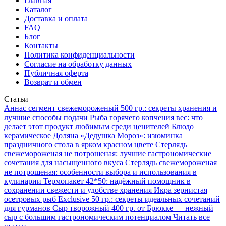
Главная
Каталог
Доставка и оплата
FAQ
Блог
Контакты
Политика конфиденциальности
Согласие на обработку данных
Публичная оферта
Возврат и обмен
Статьи
Аннаc сегмент свежемороженый 500 гр.: секреты хранения и
лучшие способы подачи
Рыба горячего копчения вес: что
делает этот продукт любимым среди ценителей
Блюдо
керамическое Доляна «Дедушка Мороз»: изюминка
праздничного стола в ярком красном цвете
Стерлядь
свежемороженая не потрошеная: лучшие гастрономические
сочетания для насыщенного вкуса
Стерлядь свежемороженая
не потрошеная: особенности выбора и использования в
кулинарии
Термопакет 42*50: надёжный помощник в
сохранении свежести и удобстве хранения
Икра зернистая
осетровых рыб Exclusive 50 гр.: секреты идеальных сочетаний
для гурманов
Сыр творожный 400 гр. от Брюкке — нежный
сыр с большим гастрономическим потенциалом
Читать все