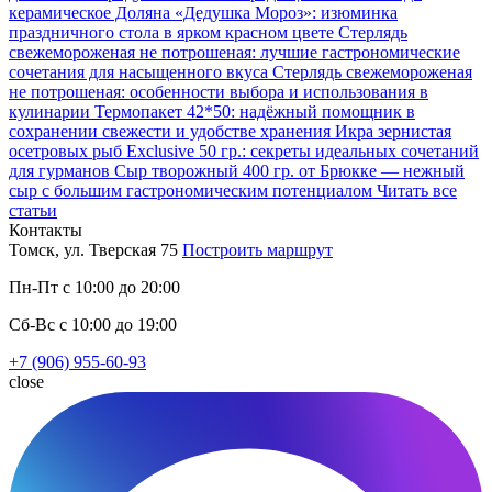
керамическое Доляна «Дедушка Мороз»: изюминка
праздничного стола в ярком красном цвете
Стерлядь
свежемороженая не потрошеная: лучшие гастрономические
сочетания для насыщенного вкуса
Стерлядь свежемороженая
не потрошеная: особенности выбора и использования в
кулинарии
Термопакет 42*50: надёжный помощник в
сохранении свежести и удобстве хранения
Икра зернистая
осетровых рыб Exclusive 50 гр.: секреты идеальных сочетаний
для гурманов
Сыр творожный 400 гр. от Брюкке — нежный
сыр с большим гастрономическим потенциалом
Читать все
статьи
Контакты
Томск, ул. Тверская 75
Построить маршрут
Пн-Пт с 10:00 до 20:00
Сб-Вс с 10:00 до 19:00
+7 (906) 955-60-93
close