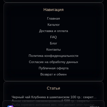
Навигация
Главная
Каталог
Доставка и оплата
FAQ
Блог
Контакты
Политика конфиденциальности
Согласие на обработку данных
Публичная оферта
Возврат и обмен
Статьи
Черный чай Клубника в шампанском 100 гр.: секреты
выбора и наслаждения вкусом
Аннаc сегмент свежемороженый 500 гр.: секреты
хранения и лучшие способы подачи
Рыба горячего копчения вес: что делает этот продукт