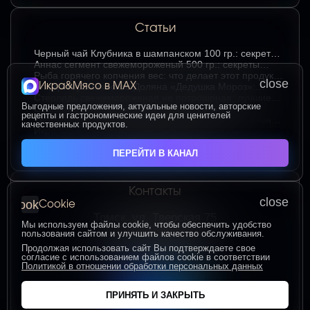
Статьи
Черный чай Клубника в шампанском 100 гр.: секреты
выбора и наслаждения вкусом
Аннаc сегмент свежемороженый 500 гр.: секреты
хранения и лучшие способы подачи
Рыба горячего копчения вес: что делает этот продукт
close
Икра&Мясо в МАХ
любимым среди ценителей
Блюдо керамическое Доляна «Дедушка Мороз»:
изюминка праздничного стола в ярком красном цвете
Стерлядь свежемороженая не потрошеная: лучшие
Выгодные предложения, актуальные новости, авторские
гастрономические сочетания для насыщенного вкуса
Стерлядь свежемороженая не потрошеная:
рецепты и гастрономические идеи для ценителей
особенности выбора и использования в кулинарии
Термопакет 42*50: надёжный помощник в сохранении
качественных продуктов.
свежести и удобстве хранения
Икра зернистая осетровых рыб Exclusive 50 гр.:
секреты идеальных сочетаний для гурманов
ЧИТАТЬ ВСЕ СТАТЬИ
ПЕРЕЙТИ В КАНАЛ
Контакты
close
cookie
Cookie
Томск, ул. Тверская 75
Мы используем файлы cookie, чтобы обеспечить удобство
ПОСТРОИТЬ МАРШРУТ
пользования сайтом и улучшить качество обслуживания.
Пн-Пт с 10:00 до 20:00
Продолжая использовать сайт Вы подтверждаете свое
согласие с использованием файлов cookie в соответствии
Сб-Вс с 10:00 до 19:00
Политикой в отношении обработки персональных данных
+7 (906) 955-60-93
ПРИНЯТЬ И ЗАКРЫТЬ