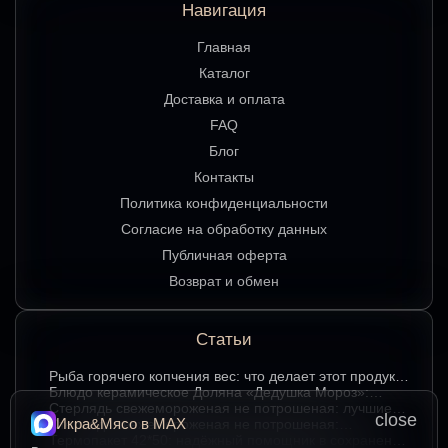
Навигация
Главная
Каталог
Доставка и оплата
FAQ
Блог
Контакты
Политика конфиденциальности
Согласие на обработку данных
Публичная оферта
Возврат и обмен
Статьи
Рыба горячего копчения вес: что делает этот продукт
любимым среди ценителей
Блюдо керамическое Доляна «Дедушка Мороз»:
изюминка праздничного стола в ярком красном цвете
Стерлядь свежемороженая не потрошеная: лучшие
close
Икра&Мясо в МАХ
гастрономические сочетания для насыщенного вкуса
Стерлядь свежемороженая не потрошеная:
особенности выбора и использования в кулинарии
Термопакет 42*50: надёжный помощник в сохранении