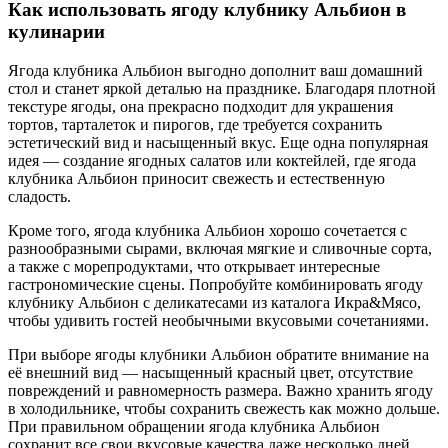
Как использовать ягоду клубнику Альбион в
кулинарии
Ягода клубника Альбион выгодно дополнит ваш домашний
стол и станет яркой деталью на празднике. Благодаря плотной
текстуре ягоды, она прекрасно подходит для украшения
тортов, тарталеток и пирогов, где требуется сохранить
эстетический вид и насыщенный вкус. Еще одна популярная
идея — создание ягодных салатов или коктейлей, где ягода
клубника Альбион приносит свежесть и естественную
сладость.
Кроме того, ягода клубника Альбион хорошо сочетается с
разнообразными сырами, включая мягкие и сливочные сорта,
а также с морепродуктами, что открывает интересные
гастрономические сцены. Попробуйте комбинировать ягоду
клубнику Альбион с деликатесами из каталога Икра&Мясо,
чтобы удивить гостей необычными вкусовыми сочетаниями.
При выборе ягоды клубники Альбион обратите внимание на
её внешний вид — насыщенный красный цвет, отсутствие
повреждений и равномерность размера. Важно хранить ягоду
в холодильнике, чтобы сохранить свежесть как можно дольше.
При правильном обращении ягода клубника Альбион
сохранит все свои вкусовые качества даже несколько дней.