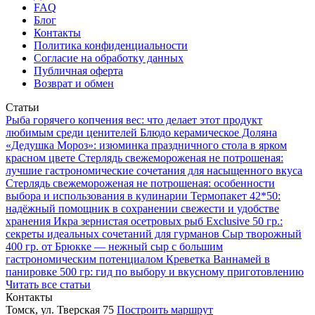
FAQ
Блог
Контакты
Политика конфиденциальности
Согласие на обработку данных
Публичная оферта
Возврат и обмен
Статьи
Рыба горячего копчения вес: что делает этот продукт
любимым среди ценителей
Блюдо керамическое Доляна
«Дедушка Мороз»: изюминка праздничного стола в ярком
красном цвете
Стерлядь свежемороженая не потрошеная:
лучшие гастрономические сочетания для насыщенного вкуса
Стерлядь свежемороженая не потрошеная: особенности
выбора и использования в кулинарии
Термопакет 42*50:
надёжный помощник в сохранении свежести и удобстве
хранения
Икра зернистая осетровых рыб Exclusive 50 гр.:
секреты идеальных сочетаний для гурманов
Сыр творожный
400 гр. от Брюкке — нежный сыр с большим
гастрономическим потенциалом
Креветка Ваннамей в
панировке 500 гр: гид по выбору и вкусному приготовлению
Читать все статьи
Контакты
Томск, ул. Тверская 75
Построить маршрут