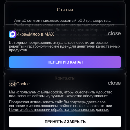
Статьи
Аннаc сегмент свежемороженый 500 гр.: секреты
хранения и лучшие способы подачи
Рыба горячего копчения вес: что делает этот продукт
любимым среди ценителей
Блюдо керамическое Доляна «Дедушка Мороз»:
close
изюминка праздничного стола в ярком красном цвете
Стерлядь свежемороженая не потрошеная: лучшие
Икра&Мясо в МАХ
гастрономические сочетания для насыщенного вкуса
Стерлядь свежемороженая не потрошеная:
Выгодные предложения, актуальные новости, авторские
особенности выбора и использования в кулинарии
Термопакет 42*50: надёжный помощник в сохранении
рецепты и гастрономические идеи для ценителей качественных
свежести и удобстве хранения
Икра зернистая осетровых рыб Exclusive 50 гр.:
продуктов.
секреты идеальных сочетаний для гурманов
Сыр творожный 400 гр. от Брюкке — нежный сыр с
большим гастрономическим потенциалом
ЧИТАТЬ ВСЕ СТАТЬИ
ПЕРЕЙТИ В КАНАЛ
Контакты
close
cookie
Cookie
Томск, ул. Тверская 75
Мы используем файлы cookie, чтобы обеспечить удобство
ПОСТРОИТЬ МАРШРУТ
пользования сайтом и улучшить качество обслуживания.
Пн-Пт с 10:00 до 20:00
Продолжая использовать сайт Вы подтверждаете свое
согласие с использованием файлов cookie в соответствии
Сб-Вс с 10:00 до 19:00
Политикой в отношении обработки персональных данных
+7 (906) 955-60-93
ПРИНЯТЬ И ЗАКРЫТЬ