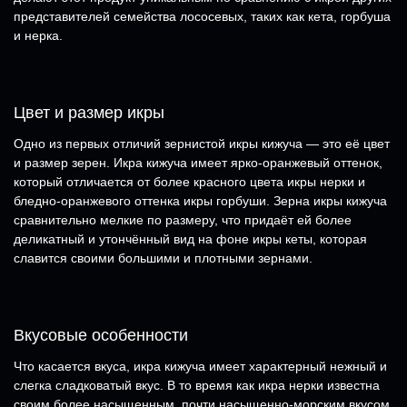
представителей семейства лососевых, таких как кета, горбуша
и нерка.
Цвет и размер икры
Одно из первых отличий зернистой икры кижуча — это её цвет
и размер зерен. Икра кижуча имеет ярко-оранжевый оттенок,
который отличается от более красного цвета икры нерки и
бледно-оранжевого оттенка икры горбуши. Зерна икры кижуча
сравнительно мелкие по размеру, что придаёт ей более
деликатный и утончённый вид на фоне икры кеты, которая
славится своими большими и плотными зернами.
Вкусовые особенности
Что касается вкуса, икра кижуча имеет характерный нежный и
слегка сладковатый вкус. В то время как икра нерки известна
своим более насыщенным, почти насыщенно-морским вкусом,