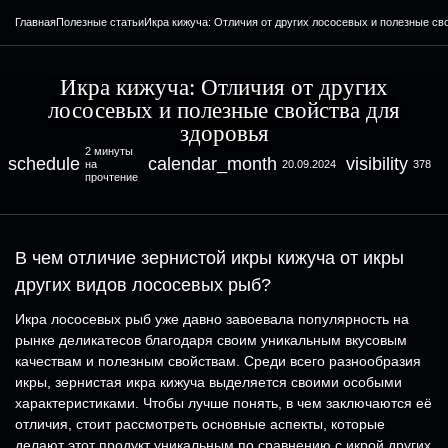
Главная
Полезные статьи
Икра кижуча: Отличия от других лососевых и полезные св
Икра кижуча: Отличия от других
лососевых и полезные свойства для
здоровья
2 минуты
schedule
calendar_month
visibility
на
20.09.2024
378
прочтение
В чем отличие зернистой икры кижуча от икры
других видов лососевых рыб?
Икра лососевых рыб уже давно завоевала популярность на
рынке деликатесов благодаря своим уникальным вкусовым
качествам и полезным свойствам. Среди всего разнообразия
икры, зернистая икра кижуча выделяется своими особыми
характеристиками. Чтобы лучше понять, в чем заключаются её
отличия, стоит рассмотреть основные аспекты, которые
делают этот продукт уникальным по сравнению с икрой других