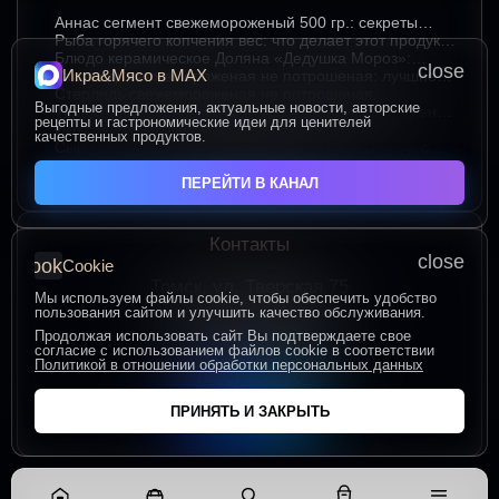
Аннаc сегмент свежемороженый 500 гр.: секреты
хранения и лучшие способы подачи
Рыба горячего копчения вес: что делает этот продукт
любимым среди ценителей
Блюдо керамическое Доляна «Дедушка Мороз»:
close
Икра&Мясо в МАХ
изюминка праздничного стола в ярком красном цвете
Стерлядь свежемороженая не потрошеная: лучшие
гастрономические сочетания для насыщенного вкуса
Стерлядь свежемороженая не потрошеная:
Выгодные предложения, актуальные новости, авторские
особенности выбора и использования в кулинарии
Термопакет 42*50: надёжный помощник в сохранении
рецепты и гастрономические идеи для ценителей
свежести и удобстве хранения
Икра зернистая осетровых рыб Exclusive 50 гр.:
качественных продуктов.
секреты идеальных сочетаний для гурманов
Сыр творожный 400 гр. от Брюкке — нежный сыр с
большим гастрономическим потенциалом
ЧИТАТЬ ВСЕ СТАТЬИ
ПЕРЕЙТИ В КАНАЛ
Контакты
close
cookie
Cookie
Томск, ул. Тверская 75
Мы используем файлы cookie, чтобы обеспечить удобство
ПОСТРОИТЬ МАРШРУТ
пользования сайтом и улучшить качество обслуживания.
Пн-Пт с 10:00 до 20:00
Продолжая использовать сайт Вы подтверждаете свое
согласие с использованием файлов cookie в соответствии
Сб-Вс с 10:00 до 19:00
Политикой в отношении обработки персональных данных
+7 (906) 955-60-93
ПРИНЯТЬ И ЗАКРЫТЬ