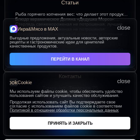
Статьи
Рыба горячего копчения вес: что делает этот продукт
любимым среди ценителей
Блюдо керамическое Доляна «Дедушка Мороз»:
изюминка праздничного стола в ярком красном цвете
Стерлядь свежемороженая не потрошеная: лучшие
close
Икра&Мясо в МАХ
гастрономические сочетания для насыщенного вкуса
Стерлядь свежемороженая не потрошеная:
особенности выбора и использования в кулинарии
Термопакет 42*50: надёжный помощник в сохранении
Выгодные предложения, актуальные новости, авторские
свежести и удобстве хранения
Икра зернистая осетровых рыб Exclusive 50 гр.:
рецепты и гастрономические идеи для ценителей
секреты идеальных сочетаний для гурманов
Сыр творожный 400 гр. от Брюкке — нежный сыр с
качественных продуктов.
большим гастрономическим потенциалом
Креветка Ваннамей в панировке 500 гр: гид по выбору
и вкусному приготовлению
ЧИТАТЬ ВСЕ СТАТЬИ
ПЕРЕЙТИ В КАНАЛ
Контакты
close
cookie
Cookie
Томск, ул. Тверская 75
Мы используем файлы cookie, чтобы обеспечить удобство
ПОСТРОИТЬ МАРШРУТ
пользования сайтом и улучшить качество обслуживания.
Пн-Пт с 10:00 до 20:00
Продолжая использовать сайт Вы подтверждаете свое
согласие с использованием файлов cookie в соответствии
Сб-Вс с 10:00 до 19:00
Политикой в отношении обработки персональных данных
+7 (906) 955-60-93
ПРИНЯТЬ И ЗАКРЫТЬ