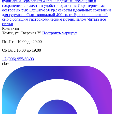
кулинарии
Термопакет 42*50: надёжный помощник в
сохранении свежести и удобстве хранения
Икра зернистая
осетровых рыб Exclusive 50 гр.: секреты идеальных сочетаний
для гурманов
Сыр творожный 400 гр. от Брюкке — нежный
сыр с большим гастрономическим потенциалом
Читать все
статьи
Контакты
Томск, ул. Тверская 75
Построить маршрут
Пн-Пт с 10:00 до 20:00
Сб-Вс с 10:00 до 19:00
+7 (906) 955-60-93
close