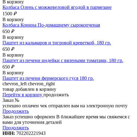
В корзину
Колбаса Олень с можжевеловой ягодой в пармезане
1500
₽
В корзину
Колбаса Конина По-домашнему сырокопченая
650
₽
В корзину
Паштет из кальмаров и тигровой креветкой, 180 гр.
650
₽
В корзину
Паштет из печени индейки с вялеными томатами, 180 гр.
650
₽
В корзину
Паштет из печени фермерского гуся 180 гр.
chevron_left
chevron_right
товар добавлен в корзину
Перейти в корзину
продолжить
Заказ №
успешно оплачен
чек отправлен вам на электронную почту
Продолжить
Заказ успешно оформлен
В ближайшее время мы свяжемся с
вами для уточнения деталей
Продолжить
ИНН:
702202221943