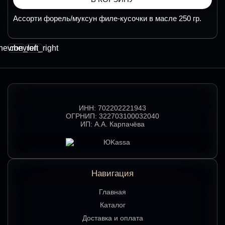
Ассорти форель/муксун филе-кусочки в масле 250 гр.
hevron_left
chevron_right
ИНН:
702202221943
ОГРНИП:
322703100032040
ИП:
А.А. Карпачёва
Навигация
Главная
Каталог
Доставка и оплата