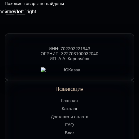
Похожие товары не найдены.
hevron_left
chevron_right
ИНН:
702202221943
ОГРНИП:
322703100032040
ИП:
А.А. Карпачёва
Навигация
Главная
Каталог
Доставка и оплата
FAQ
Блог