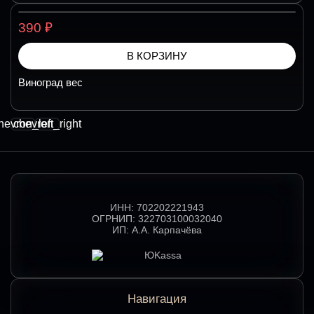
₽
390
В КОРЗИНУ
Виноград вес
hevron_left
chevron_right
ИНН:
702202221943
ОГРНИП:
322703100032040
ИП:
А.А. Карпачёва
Навигация