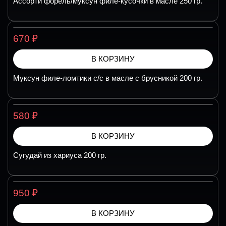
Ассорти форель/муксун филе-кусочки в масле 250 гр.
₽
670
В КОРЗИНУ
Муксун филе-ломтики с/с в масле с брусникой 200 гр.
₽
580
В КОРЗИНУ
Сугудай из хариуса 200 гр.
₽
950
В КОРЗИНУ