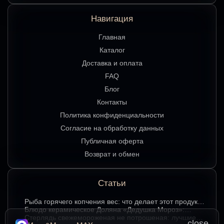
Навигация
Главная
Каталог
Доставка и оплата
FAQ
Блог
Контакты
Политика конфиденциальности
Согласие на обработку данных
Публичная оферта
Возврат и обмен
Статьи
Рыба горячего копчения вес: что делает этот продукт
любимым среди ценителей
Блюдо керамическое Доляна «Дедушка Мороз»:
изюминка праздничного стола в ярком красном цвете
Стерлядь свежемороженая не потрошеная: лучшие
close