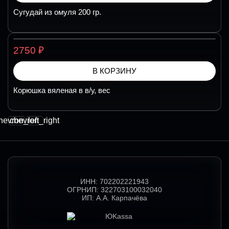
Сугудай из омуля 200 гр.
₽
2750
В КОРЗИНУ
Корюшка вяленая в в/у, вес
hevron_left
chevron_right
ИНН:
702202221943
ОГРНИП:
322703100032040
ИП:
А.А. Карпачёва