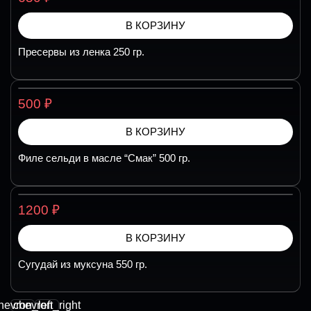
В КОРЗИНУ
Пресервы из ленка 250 гр.
₽
500
В КОРЗИНУ
Филе сельди в масле “Смак” 500 гр.
₽
1200
В КОРЗИНУ
Сугудай из муксуна 550 гр.
hevron_left
chevron_right