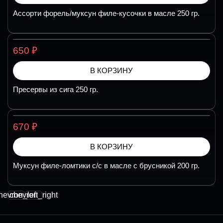
Ассорти форель/муксун филе-кусочки в масле 250 гр.
₽
650
В КОРЗИНУ
Пресервы из сига 250 гр.
₽
670
В КОРЗИНУ
Муксун филе-ломтики с/с в масле с брусникой 200 гр.
hevron_left
chevron_right