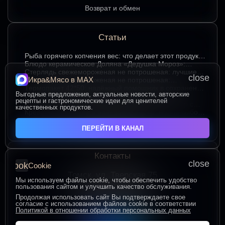
Возврат и обмен
Статьи
Рыба горячего копчения вес: что делает этот продукт
любимым среди ценителей
Блюдо керамическое Доляна «Дедушка Мороз»:
изюминка праздничного стола в ярком красном цвете
Стерлядь свежемороженая не потрошеная: лучшие
close
Икра&Мясо в МАХ
гастрономические сочетания для насыщенного вкуса
Стерлядь свежемороженая не потрошеная:
особенности выбора и использования в кулинарии
Термопакет 42*50: надёжный помощник в сохранении
Выгодные предложения, актуальные новости, авторские
свежести и удобстве хранения
Икра зернистая осетровых рыб Exclusive 50 гр.:
рецепты и гастрономические идеи для ценителей
секреты идеальных сочетаний для гурманов
Сыр творожный 400 гр. от Брюкке — нежный сыр с
качественных продуктов.
большим гастрономическим потенциалом
Креветка Ваннамей в панировке 500 гр: гид по выбору
и вкусному приготовлению
ЧИТАТЬ ВСЕ СТАТЬИ
ПЕРЕЙТИ В КАНАЛ
Контакты
close
cookie
Cookie
Томск, ул. Тверская 75
Мы используем файлы cookie, чтобы обеспечить удобство
ПОСТРОИТЬ МАРШРУТ
пользования сайтом и улучшить качество обслуживания.
Пн-Пт с 10:00 до 20:00
Продолжая использовать сайт Вы подтверждаете свое
согласие с использованием файлов cookie в соответствии
Сб-Вс с 10:00 до 19:00
Политикой в отношении обработки персональных данных
+7 (906) 955-60-93