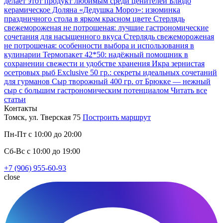
делает этот продукт любимым среди ценителей
Блюдо
керамическое Доляна «Дедушка Мороз»: изюминка
праздничного стола в ярком красном цвете
Стерлядь
свежемороженая не потрошеная: лучшие гастрономические
сочетания для насыщенного вкуса
Стерлядь свежемороженая
не потрошеная: особенности выбора и использования в
кулинарии
Термопакет 42*50: надёжный помощник в
сохранении свежести и удобстве хранения
Икра зернистая
осетровых рыб Exclusive 50 гр.: секреты идеальных сочетаний
для гурманов
Сыр творожный 400 гр. от Брюкке — нежный
сыр с большим гастрономическим потенциалом
Читать все
статьи
Контакты
Томск, ул. Тверская 75
Построить маршрут
Пн-Пт с 10:00 до 20:00
Сб-Вс с 10:00 до 19:00
+7 (906) 955-60-93
close