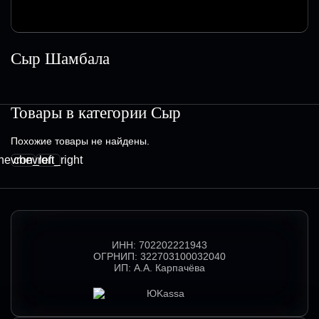
Сыр Шамбала
Товары в категории
Сыр
Похожие товары не найдены.
hevron_left
chevron_right
ИНН:
702202221943
ОГРНИП:
322703100032040
ИП:
А.А. Карпачёва