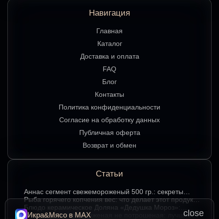
Навигация
Главная
Каталог
Доставка и оплата
FAQ
Блог
Контакты
Политика конфиденциальности
Согласие на обработку данных
Публичная оферта
Возврат и обмен
Статьи
Аннаc сегмент свежемороженый 500 гр.: секреты
хранения и лучшие способы подачи
Рыба горячего копчения вес: что делает этот продукт
любимым среди ценителей
Блюдо керамическое Доляна «Дедушка Мороз»:
close
Икра&Мясо в МАХ
изюминка праздничного стола в ярком красном цвете
Стерлядь свежемороженая не потрошеная: лучшие