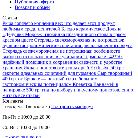
Публичная оферта
Возврат и обмен
Статьи
Рыба горячего копчения вес: что делает этот продукт
любимым среди ценителей
Блюдо керамическое Доляна
«Дедушка Мороз»: изюминка праздничного стола в ярком
красном цвете
Стерлядь свежемороженая не потрошеная:
лучшие гастрономические сочетания для насыщенного вкуса
Стерлядь свежемороженая не потрошеная: особенности
выбора и использования в кулинарии
Термопакет 42*50:
надёжный помощник в сохранении свежести и удобстве
хранения
Икра зернистая осетровых рыб Exclusive 50 гр.:
секреты идеальных сочетаний для гурманов
Сыр творожный
400 гр. от Брюкке — нежный сыр с большим
гастрономическим потенциалом
Креветка Ваннамей в
панировке 500 гр: гид по выбору и вкусному приготовлению
Читать все статьи
Контакты
Томск, ул. Тверская 75
Построить маршрут
Пн-Пт с 10:00 до 20:00
Сб-Вс с 10:00 до 19:00
+7 (906) 955-60-93