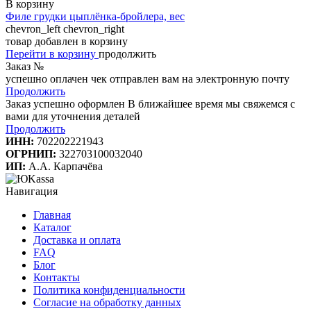
В корзину
Филе грудки цыплёнка-бройлера, вес
chevron_left
chevron_right
товар добавлен в корзину
Перейти в корзину
продолжить
Заказ №
успешно оплачен
чек отправлен вам на электронную почту
Продолжить
Заказ успешно оформлен
В ближайшее время мы свяжемся с
вами для уточнения деталей
Продолжить
ИНН:
702202221943
ОГРНИП:
322703100032040
ИП:
А.А. Карпачёва
Навигация
Главная
Каталог
Доставка и оплата
FAQ
Блог
Контакты
Политика конфиденциальности
Согласие на обработку данных