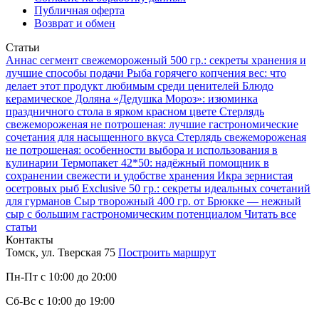
Публичная оферта
Возврат и обмен
Статьи
Аннаc сегмент свежемороженый 500 гр.: секреты хранения и
лучшие способы подачи
Рыба горячего копчения вес: что
делает этот продукт любимым среди ценителей
Блюдо
керамическое Доляна «Дедушка Мороз»: изюминка
праздничного стола в ярком красном цвете
Стерлядь
свежемороженая не потрошеная: лучшие гастрономические
сочетания для насыщенного вкуса
Стерлядь свежемороженая
не потрошеная: особенности выбора и использования в
кулинарии
Термопакет 42*50: надёжный помощник в
сохранении свежести и удобстве хранения
Икра зернистая
осетровых рыб Exclusive 50 гр.: секреты идеальных сочетаний
для гурманов
Сыр творожный 400 гр. от Брюкке — нежный
сыр с большим гастрономическим потенциалом
Читать все
статьи
Контакты
Томск, ул. Тверская 75
Построить маршрут
Пн-Пт с 10:00 до 20:00
Сб-Вс с 10:00 до 19:00