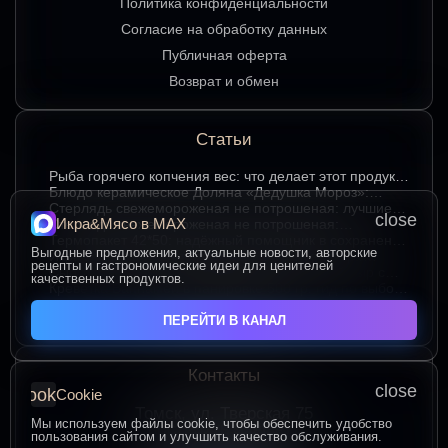
Политика конфиденциальности
Согласие на обработку данных
Публичная оферта
Возврат и обмен
Статьи
Рыба горячего копчения вес: что делает этот продукт
любимым среди ценителей
Блюдо керамическое Доляна «Дедушка Мороз»:
изюминка праздничного стола в ярком красном цвете
Стерлядь свежемороженая не потрошеная: лучшие
close
Икра&Мясо в МАХ
гастрономические сочетания для насыщенного вкуса
Стерлядь свежемороженая не потрошеная:
особенности выбора и использования в кулинарии
Термопакет 42*50: надёжный помощник в сохранении
Выгодные предложения, актуальные новости, авторские
свежести и удобстве хранения
Икра зернистая осетровых рыб Exclusive 50 гр.:
рецепты и гастрономические идеи для ценителей
секреты идеальных сочетаний для гурманов
Сыр творожный 400 гр. от Брюкке — нежный сыр с
качественных продуктов.
большим гастрономическим потенциалом
Креветка Ваннамей в панировке 500 гр: гид по выбору
и вкусному приготовлению
ЧИТАТЬ ВСЕ СТАТЬИ
ПЕРЕЙТИ В КАНАЛ
Контакты
close
cookie
Cookie
Томск, ул. Тверская 75
Мы используем файлы cookie, чтобы обеспечить удобство
ПОСТРОИТЬ МАРШРУТ
пользования сайтом и улучшить качество обслуживания.