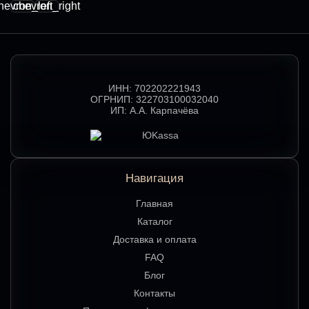
hevron_left
chevron_right
ИНН:
702202221943
ОГРНИП:
322703100032040
ИП:
А.А. Карпачёва
Навигация
Главная
Каталог
Доставка и оплата
FAQ
Блог
Контакты