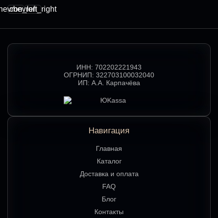
hevron_left
chevron_right
ИНН:
702202221943
ОГРНИП:
322703100032040
ИП:
А.А. Карпачёва
Навигация
Главная
Каталог
Доставка и оплата
FAQ
Блог
Контакты