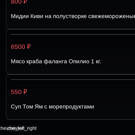
₽
800
Мидии Киви на полустворке свежемороженые 
₽
6500
Мясо краба фаланга Опилио 1 кг.
₽
550
Суп Том Ям с морепродуктами
chevron_left
chevron_right