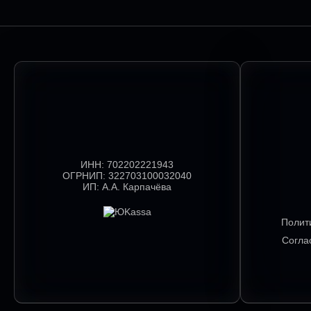
ИНН:
702202221943
ОГРНИП:
322703100032040
ИП:
А.А. Карпачёва
Полит
Согла