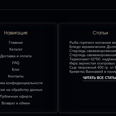
Навигация
Статьи
Главная
Рыба горячего копчения ве
делает этот продукт люби
Блюдо керамическое Доля
Каталог
ценителей
«Дедушка Мороз»: изюмин
Стерлядь свежемороженая
праздничного стола в ярк
потрошеная: лучшие
Стерлядь свежемороженая
Доставка и оплата
цвете
гастрономические сочетан
потрошеная: особенности 
Термопакет 42*50: надёжн
FAQ
насыщенного вкуса
использования в кулинари
помощник в сохранении св
Икра зернистая осетровых
удобстве хранения
Exclusive 50 гр.: секреты 
Сыр творожный 400 гр. от
Блог
сочетаний для гурманов
нежный сыр с большим
Креветка Ваннамей в пани
гастрономическим потенц
гр: гид по выбору и вкусно
Контакты
ЧИТАТЬ ВСЕ СТАТЬ
приготовлению
ика конфиденциальности
сие на обработку данных
Публичная оферта
Возврат и обмен