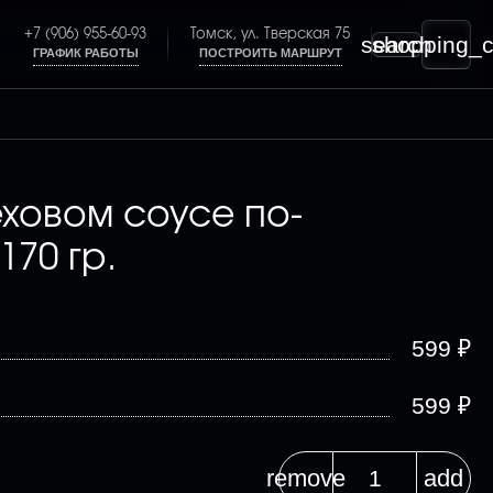
+7 (906) 955-60-93
Томск, ул. Тверская 75
search
shopping_c
ГРАФИК РАБОТЫ
ПОСТРОИТЬ МАРШРУТ
еховом соусе по-
170 гр.
₽
599
₽
599
remove
add