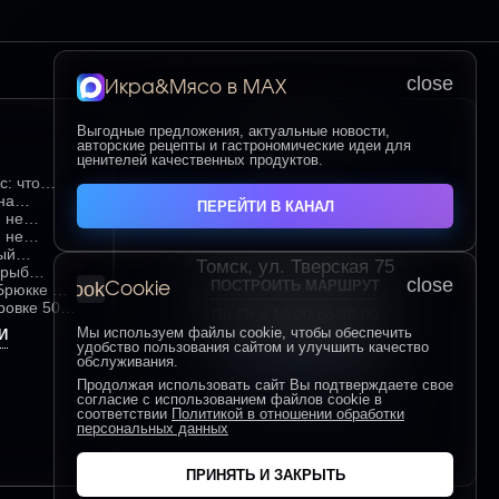
close
Икра&Мясо в МАХ
Выгодные предложения, актуальные новости,
Контакты
авторские рецепты и гастрономические идеи для
ценителей качественных продуктов.
с: что
мым среди
на
ПЕРЕЙТИ В КАНАЛ
ка
 не
ом красном
 не
ия для
выбора и
ый
Томск, ул. Тверская 75
и
ежести и
 рыб
close
ПОСТРОИТЬ МАРШРУТ
cookie
Cookie
идеальных
 Брюкке —
ровке 500
Пн-Пт с 10:00 до 20:00
иалом
му
Сб-Вс с 10:00 до 19:00
Мы используем файлы cookie, чтобы обеспечить
И
удобство пользования сайтом и улучшить качество
+7 (906) 955-60-93
обслуживания.
Продолжая использовать сайт Вы подтверждаете свое
согласие с использованием файлов cookie в
соответствии
Политикой в отношении обработки
персональных данных
ПРИНЯТЬ И ЗАКРЫТЬ